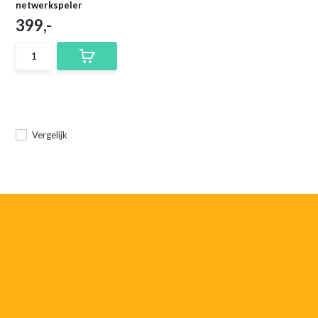
netwerkspeler
399,-
Vergelijk
055-
3552187
info@rtvstegeman.nl