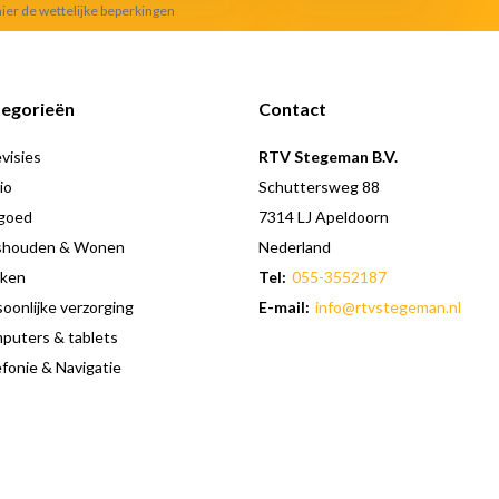
hier de wettelijke beperkingen
egorieën
Contact
visies
RTV Stegeman B.V.
io
Schuttersweg 88
goed
7314 LJ Apeldoorn
shouden & Wonen
Nederland
ken
Tel:
055-3552187
oonlijke verzorging
E-mail:
info@rtvstegeman.nl
puters & tablets
fonie & Navigatie