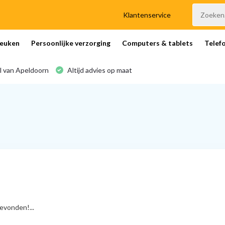
Klantenservice
euken
Persoonlijke verzorging
Computers & tablets
Telef
l van Apeldoorn
Altijd advies op maat
vonden!...