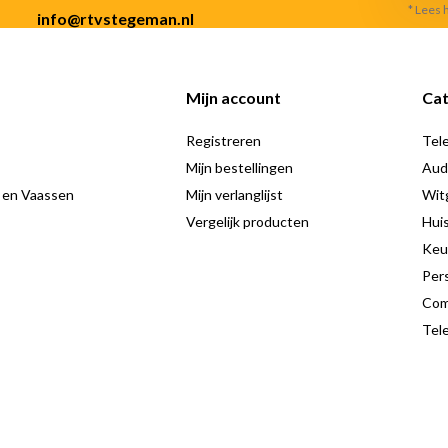
* Lees 
info@rtvstegeman.nl
Mijn account
Cat
Registreren
Tele
Mijn bestellingen
Aud
 en Vaassen
Mijn verlanglijst
Wit
Vergelijk producten
Hui
Keu
Pers
Com
Tele