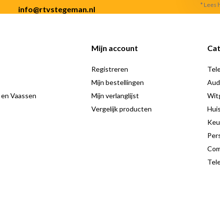
* Lees 
info@rtvstegeman.nl
Mijn account
Cat
Registreren
Tele
Mijn bestellingen
Aud
 en Vaassen
Mijn verlanglijst
Wit
Vergelijk producten
Hui
Keu
Pers
Com
Tele