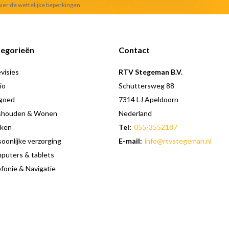
hier de wettelijke beperkingen
egorieën
Contact
visies
RTV Stegeman B.V.
io
Schuttersweg 88
goed
7314 LJ Apeldoorn
shouden & Wonen
Nederland
ken
Tel:
055-3552187
oonlijke verzorging
E-mail:
info@rtvstegeman.nl
puters & tablets
fonie & Navigatie