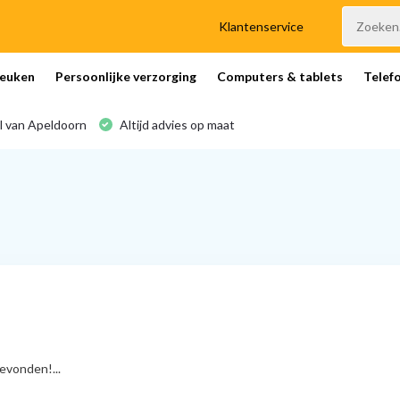
Klantenservice
euken
Persoonlijke verzorging
Computers & tablets
Telef
l van Apeldoorn
Altijd advies op maat
vonden!...