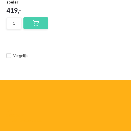
speler
419,-
Vergelijk
055-
3552187
info@rtvstegeman.nl