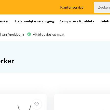
Klantenservice
euken
Persoonlijke verzorging
Computers & tablets
Telef
l van Apeldoorn
Altijd advies op maat
erker