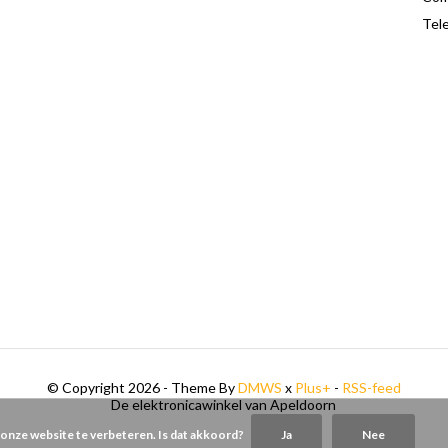
Tele
© Copyright 2026 - Theme By
DMWS
x
Plus+
-
RSS-feed
De elektronicawinkel van Apeldoorn
 onze website te verbeteren. Is dat akkoord?
Ja
Nee