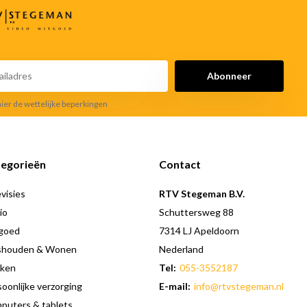
Abonneer
hier de wettelijke beperkingen
egorieën
Contact
visies
RTV Stegeman B.V.
io
Schuttersweg 88
goed
7314 LJ Apeldoorn
shouden & Wonen
Nederland
ken
Tel:
055-3552187
oonlijke verzorging
E-mail:
info@rtvstegeman.nl
puters & tablets