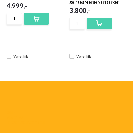
geïntegreerde versterker
4.999,-
3.800,-
Vergelijk
Vergelijk
055-
3552187
info@rtvstegeman.nl