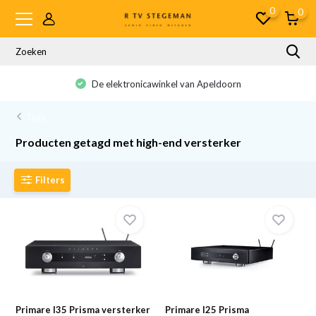
0
0
De elektronicawinkel van Apeldoorn
Tags
Producten getagd met high-end versterker
Filters
Primare I35 Prisma versterker
Primare I25 Prisma