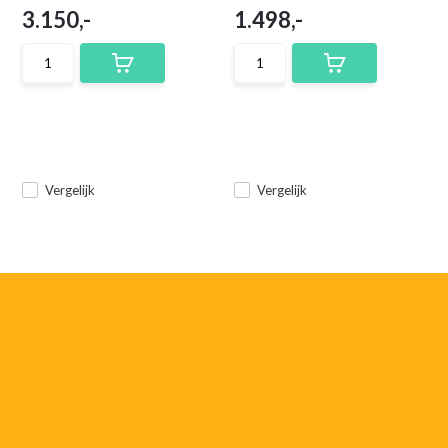
3.150,-
1.498,-
Vergelijk
Vergelijk
055-
3552187
info@rtvstegeman.nl